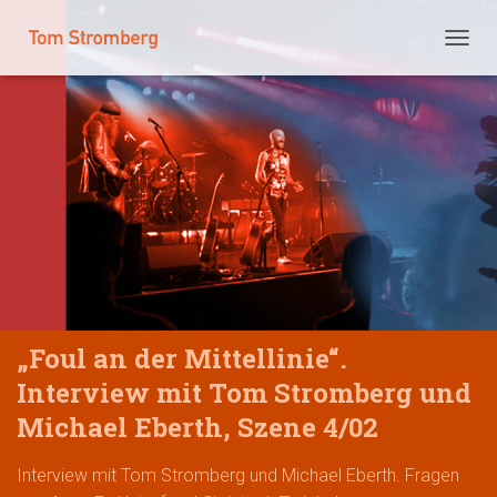
N
A
V
I
G
A
T
I
O
N
U
M
S
C
„Foul an der Mittellinie“.
H
A
Interview mit Tom Stromberg und
L
T
Michael Eberth, Szene 4/02
E
N
Interview mit Tom Stromberg und Michael Eberth. Fragen